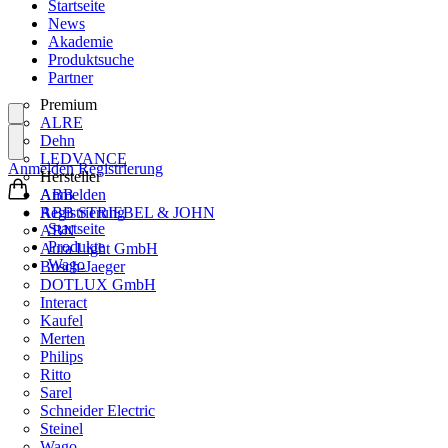
Startseite
News
Akademie
Produktsuche
Partner
Premium
ALRE
Dehn
LEDVANCE
Anmelden
Registrierung
Hersteller
ABB
Anmelden
ABB STRIEBEL & JOHN
Registrierung
Startseite
ABN
Produkte
Aura Light GmbH
Wago
Busch-Jaeger
DOTLUX GmbH
Interact
Kaufel
Merten
Philips
Ritto
Sarel
Schneider Electric
Steinel
Wago