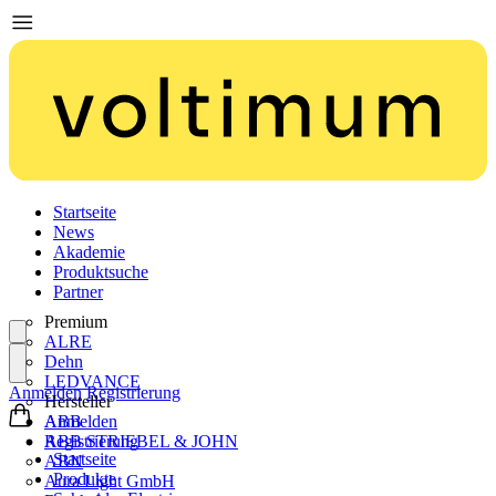
Startseite
News
Akademie
Produktsuche
Partner
Premium
ALRE
Dehn
LEDVANCE
Anmelden
Registrierung
Hersteller
ABB
Anmelden
ABB STRIEBEL & JOHN
Registrierung
Startseite
ABN
Produkte
Aura Light GmbH