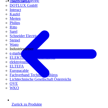
Schneider Electric
Busch-Jaeger
DOTLUX GmbH
Interact
Kaufel
Merten
Philips
Ritto
Sarel
Schneider Electric
Steinel
Wago
Industriepartner
e-marke
ELEKTRO Daten Serviceges
elektrojournal
ELTEFA
Europacable
Fachverband Technische Büros
Lichttechnische Gesellschaft Österreichs
OVE
WKO
Zurück zu Produkte