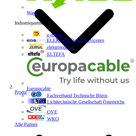
Wago
Industriepartner
9
e-marke
ELEKTRO Daten Serviceges
elektrojournal
ELTEFA
Europacable
Produkte
Fachverband Technische Büros
Lichttechnische Gesellschaft Österreichs
OVE
WKO
Alle Partner