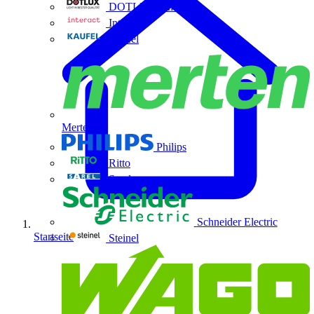
DOTLUX GmbH
Interact
Kaufel
Merten
Philips
Ritto
Sarel
Schneider Electric
Startseite
Steinel