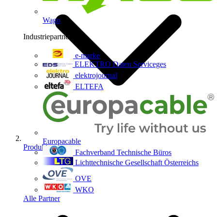
Wago
Industriepartner
9
e-marke
ELEKTRO Daten Serviceges
elektrojournal
ELTEFA
Europacable
Produkte
Fachverband Technische Büros
Lichttechnische Gesellschaft Österreichs
OVE
WKO
Alle Partner