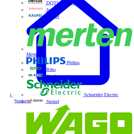
DOTLUX GmbH
Interact
Kaufel
Merten
Philips
Ritto
Sarel
Schneider Electric
Startseite
Steinel