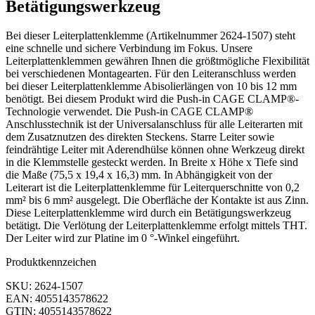
Betätigungswerkzeug
Bei dieser Leiterplattenklemme (Artikelnummer 2624-1507) steht
eine schnelle und sichere Verbindung im Fokus. Unsere
Leiterplattenklemmen gewähren Ihnen die größtmögliche Flexibilität
bei verschiedenen Montagearten. Für den Leiteranschluss werden
bei dieser Leiterplattenklemme Abisolierlängen von 10 bis 12 mm
benötigt. Bei diesem Produkt wird die Push-in CAGE CLAMP®-
Technologie verwendet. Die Push-in CAGE CLAMP®
Anschlusstechnik ist der Universalanschluss für alle Leiterarten mit
dem Zusatznutzen des direkten Steckens. Starre Leiter sowie
feindrähtige Leiter mit Aderendhülse können ohne Werkzeug direkt
in die Klemmstelle gesteckt werden. In Breite x Höhe x Tiefe sind
die Maße (75,5 x 19,4 x 16,3) mm. In Abhängigkeit von der
Leiterart ist die Leiterplattenklemme für Leiterquerschnitte von 0,2
mm² bis 6 mm² ausgelegt. Die Oberfläche der Kontakte ist aus Zinn.
Diese Leiterplattenklemme wird durch ein Betätigungswerkzeug
betätigt. Die Verlötung der Leiterplattenklemme erfolgt mittels THT.
Der Leiter wird zur Platine im 0 °-Winkel eingeführt.
Produktkennzeichen
SKU: 2624-1507
EAN: 4055143578622
GTIN: 4055143578622