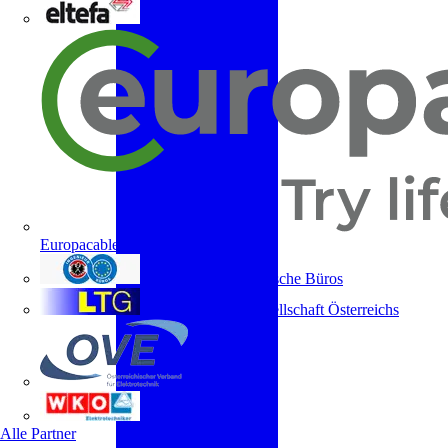
ELTEFA
Europacable
Fachverband Technische Büros
Lichttechnische Gesellschaft Österreichs
OVE
WKO
Alle Partner