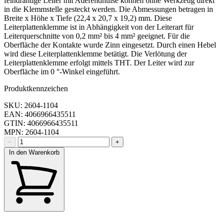
feindrähtige Leiter mit Aderendhülse können ohne Werkzeug direkt
in die Klemmstelle gesteckt werden. Die Abmessungen betragen in
Breite x Höhe x Tiefe (22,4 x 20,7 x 19,2) mm. Diese
Leiterplattenklemme ist in Abhängigkeit von der Leiterart für
Leiterquerschnitte von 0,2 mm² bis 4 mm² geeignet. Für die
Oberfläche der Kontakte wurde Zinn eingesetzt. Durch einen Hebel
wird diese Leiterplattenklemme betätigt. Die Verlötung der
Leiterplattenklemme erfolgt mittels THT. Der Leiter wird zur
Oberfläche im 0 °-Winkel eingeführt.
Produktkennzeichen
SKU: 2604-1104
EAN: 4066966435511
GTIN: 4066966435511
MPN: 2604-1104
−
+
In den Warenkorb