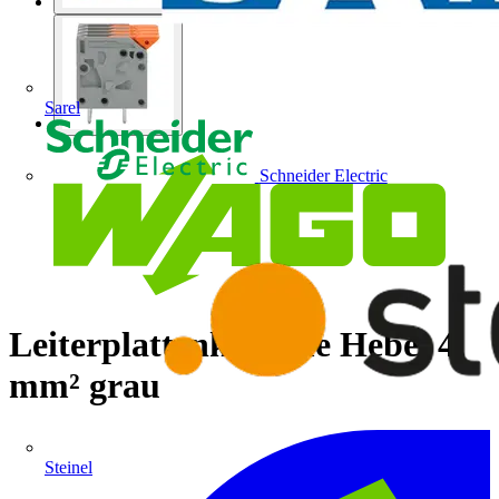
Sarel
Schneider Electric
Leiterplattenklemme Hebel 4
mm² grau
Steinel