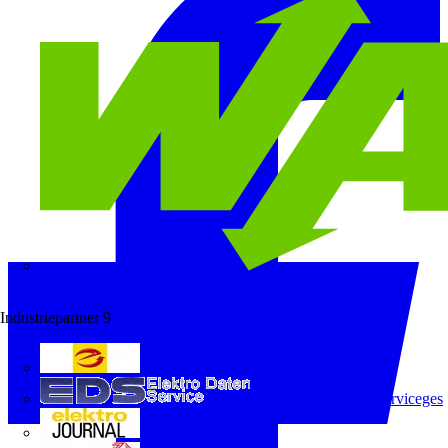
Wago
Industriepartner
9
e-marke
ELEKTRO Daten Serviceges
elektrojournal