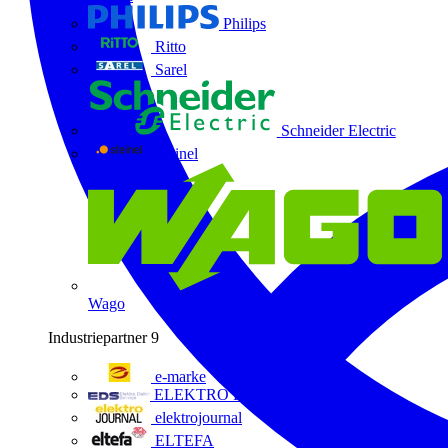
Philips
Ritto
Sarel
Schneider Electric
Steinel
Wago
Industriepartner
9
e-marke
ELEKTRO Daten Serviceges
elektrojournal
ELTEFA