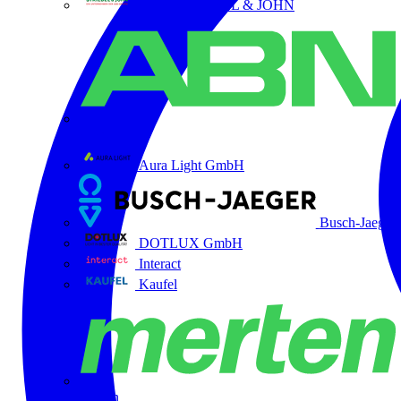
ABB STRIEBEL & JOHN
ABN
Aura Light GmbH
Busch-Jaeger
DOTLUX GmbH
Interact
Kaufel
Merten