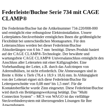
Federleiste/Buchse Serie 734 mit CAGE
CLAMP®
Die Federleiste/Buchse hat die Artikelnummer 734-220/008-000
und ermöglicht eine reibungslose Elektroinstallation. Unsere
Leiterplatten-Steckverbinder ermöglichen Ihnen die größtmögliche
Flexibilität bei unterschiedlichen Montagearten. Für den
Leiteranschluss werden bei dieser Federleiste/Buchse
Abisolierlängen von 6 bis 7 mm benötigt. Dieses Produkt basiert
auf der CAGE CLAMP®-Technologie. Der bewährte und
wartungsfreie CAGE CLAMP® Universalanschluss ermöglicht den
Anschluss aller Leiterarten mit einer Käfigzugfeder. Eine
Vorbehandlung der Leiter, z.B. durch das Aufcrimpen von
Aderendhülsen, ist nicht erforderlich. Die Abmessungen sind in
Breite x Höhe x Tiefe (78,4 x 18,9 x 18,6) mm. In Abhängigkeit
von der Leiterart eignet sich diese Federleiste/Buchse für
Leiterquerschnitte von 0,08 mm² bis 1,5 mm². Für die
Kontaktoberfläche wurde Zinn eingesetzt. Diese Federleiste/Buchse
wird durch ein Betätigungswerkzeug betätigt. Das "Multi
Connection System" – MCS von WAGO ist das vielfältige
Steckverbindersystem mit überzeugenden Lösungen für Ihre
Anwendungen.