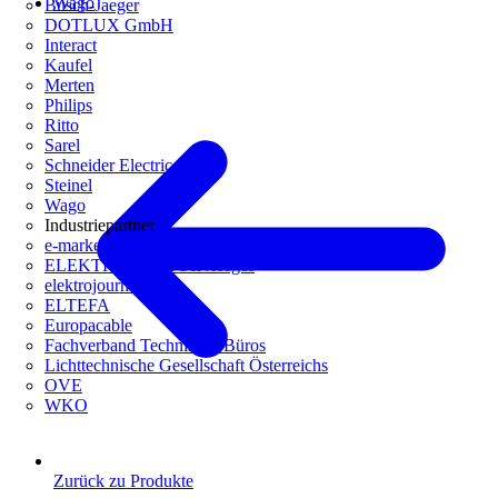
Wago
Busch-Jaeger
DOTLUX GmbH
Interact
Kaufel
Merten
Philips
Ritto
Sarel
Schneider Electric
Steinel
Wago
Industriepartner
e-marke
ELEKTRO Daten Serviceges
elektrojournal
ELTEFA
Europacable
Fachverband Technische Büros
Lichttechnische Gesellschaft Österreichs
OVE
WKO
Zurück zu Produkte