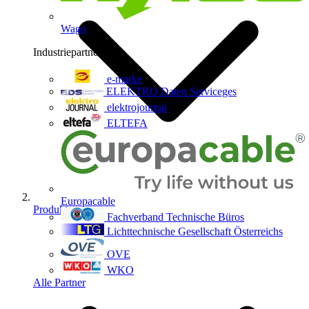
Wago
Industriepartner
9
e-marke
ELEKTRO Daten Serviceges
elektrojournal
ELTEFA
Europacable
Produkte
Fachverband Technische Büros
Lichttechnische Gesellschaft Österreichs
OVE
WKO
Alle Partner