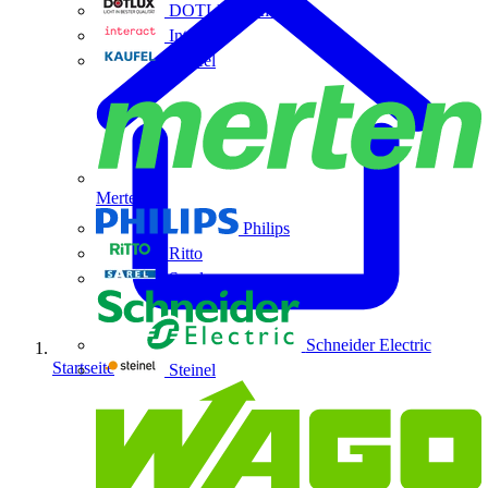
DOTLUX GmbH
Interact
Kaufel
Merten
Philips
Ritto
Sarel
Schneider Electric
Startseite
Steinel