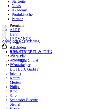
Startseite
News
Akademie
Produktsuche
Partner
Premium
ALRE
Dehn
LEDVANCE
Anmelden
Registrierung
Hersteller
ABB
Anmelden
ABB STRIEBEL & JOHN
Registrierung
Startseite
ABN
Produkte
Aura Light GmbH
Wago
Busch-Jaeger
DOTLUX GmbH
Interact
Kaufel
Merten
Philips
Ritto
Sarel
Schneider Electric
Steinel
Wago