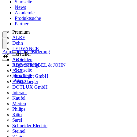
Startseite
News
Akademie
Produktsuche
Partner
Premium
ALRE
Dehn
LEDVANCE
Anmelden
Registrierung
Hersteller
ABB
Anmelden
ABB STRIEBEL & JOHN
Registrierung
Startseite
ABN
Produkte
Aura Light GmbH
Wago
Busch-Jaeger
DOTLUX GmbH
Interact
Kaufel
Merten
Philips
Ritto
Sarel
Schneider Electric
Steinel
Wago