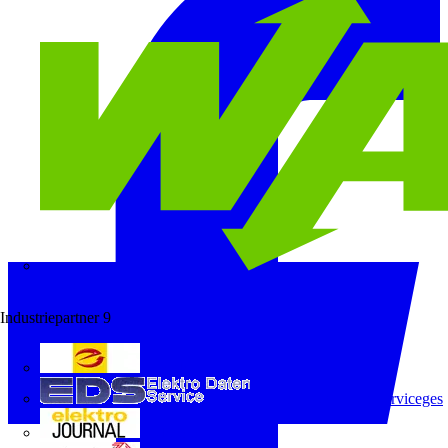
Wago
Industriepartner
9
e-marke
ELEKTRO Daten Serviceges
elektrojournal