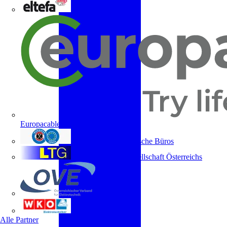
ELTEFA
Europacable
Fachverband Technische Büros
Lichttechnische Gesellschaft Österreichs
OVE
WKO
Alle Partner