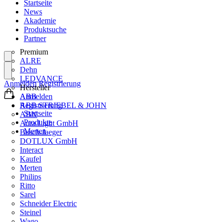
Startseite
News
Akademie
Produktsuche
Partner
Premium
ALRE
Dehn
LEDVANCE
Anmelden
Registrierung
Hersteller
ABB
Anmelden
ABB STRIEBEL & JOHN
Registrierung
Startseite
ABN
Produkte
Aura Light GmbH
Merten
Busch-Jaeger
DOTLUX GmbH
Interact
Kaufel
Merten
Philips
Ritto
Sarel
Schneider Electric
Steinel
Wago