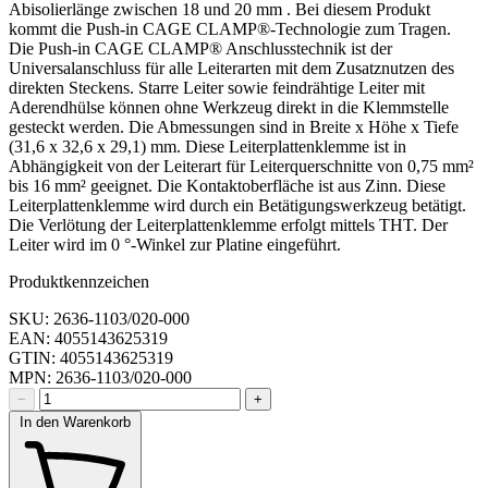
Abisolierlänge zwischen 18 und 20 mm . Bei diesem Produkt
kommt die Push-in CAGE CLAMP®-Technologie zum Tragen.
Die Push-in CAGE CLAMP® Anschlusstechnik ist der
Universalanschluss für alle Leiterarten mit dem Zusatznutzen des
direkten Steckens. Starre Leiter sowie feindrähtige Leiter mit
Aderendhülse können ohne Werkzeug direkt in die Klemmstelle
gesteckt werden. Die Abmessungen sind in Breite x Höhe x Tiefe
(31,6 x 32,6 x 29,1) mm. Diese Leiterplattenklemme ist in
Abhängigkeit von der Leiterart für Leiterquerschnitte von 0,75 mm²
bis 16 mm² geeignet. Die Kontaktoberfläche ist aus Zinn. Diese
Leiterplattenklemme wird durch ein Betätigungswerkzeug betätigt.
Die Verlötung der Leiterplattenklemme erfolgt mittels THT. Der
Leiter wird im 0 °-Winkel zur Platine eingeführt.
Produktkennzeichen
SKU: 2636-1103/020-000
EAN: 4055143625319
GTIN: 4055143625319
MPN: 2636-1103/020-000
−
+
In den Warenkorb