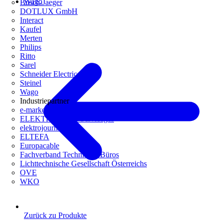
Wago
Busch-Jaeger
DOTLUX GmbH
Interact
Kaufel
Merten
Philips
Ritto
Sarel
Schneider Electric
Steinel
Wago
Industriepartner
e-marke
ELEKTRO Daten Serviceges
elektrojournal
ELTEFA
Europacable
Fachverband Technische Büros
Lichttechnische Gesellschaft Österreichs
OVE
WKO
Zurück zu Produkte