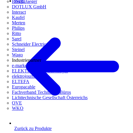
Wago
Busch-Jaeger
DOTLUX GmbH
Interact
Kaufel
Merten
Philips
Ritto
Sarel
Schneider Electric
Steinel
Wago
Industriepartner
e-marke
ELEKTRO Daten Serviceges
elektrojournal
ELTEFA
Europacable
Fachverband Technische Büros
Lichttechnische Gesellschaft Österreichs
OVE
WKO
Zurück zu Produkte