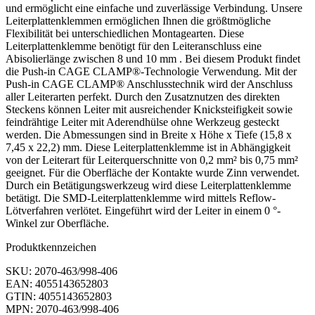
und ermöglicht eine einfache und zuverlässige Verbindung. Unsere
Leiterplattenklemmen ermöglichen Ihnen die größtmögliche
Flexibilität bei unterschiedlichen Montagearten. Diese
Leiterplattenklemme benötigt für den Leiteranschluss eine
Abisolierlänge zwischen 8 und 10 mm . Bei diesem Produkt findet
die Push-in CAGE CLAMP®-Technologie Verwendung. Mit der
Push-in CAGE CLAMP® Anschlusstechnik wird der Anschluss
aller Leiterarten perfekt. Durch den Zusatznutzen des direkten
Steckens können Leiter mit ausreichender Knicksteifigkeit sowie
feindrähtige Leiter mit Aderendhülse ohne Werkzeug gesteckt
werden. Die Abmessungen sind in Breite x Höhe x Tiefe (15,8 x
7,45 x 22,2) mm. Diese Leiterplattenklemme ist in Abhängigkeit
von der Leiterart für Leiterquerschnitte von 0,2 mm² bis 0,75 mm²
geeignet. Für die Oberfläche der Kontakte wurde Zinn verwendet.
Durch ein Betätigungswerkzeug wird diese Leiterplattenklemme
betätigt. Die SMD-Leiterplattenklemme wird mittels Reflow-
Lötverfahren verlötet. Eingeführt wird der Leiter in einem 0 °-
Winkel zur Oberfläche.
Produktkennzeichen
SKU: 2070-463/998-406
EAN: 4055143652803
GTIN: 4055143652803
MPN: 2070-463/998-406