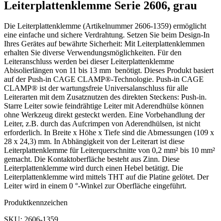
Leiterplattenklemme Serie 2606, grau
Die Leiterplattenklemme (Artikelnummer 2606-1359) ermöglicht
eine einfache und sichere Verdrahtung. Setzen Sie beim Design-In
Ihres Gerätes auf bewährte Sicherheit: Mit Leiterplattenklemmen
erhalten Sie diverse Verwendungsmöglichkeiten. Für den
Leiteranschluss werden bei dieser Leiterplattenklemme
Abisolierlängen von 11 bis 13 mm benötigt. Dieses Produkt basiert
auf der Push-in CAGE CLAMP®-Technologie. Push-in CAGE
CLAMP® ist der wartungsfreie Universalanschluss für alle
Leiterarten mit dem Zusatznutzen des direkten Steckens: Push-in.
Starre Leiter sowie feindrähtige Leiter mit Aderendhülse können
ohne Werkzeug direkt gesteckt werden. Eine Vorbehandlung der
Leiter, z.B. durch das Aufcrimpen von Aderendhülsen, ist nicht
erforderlich. In Breite x Höhe x Tiefe sind die Abmessungen (109 x
28 x 24,3) mm. In Abhängigkeit von der Leiterart ist diese
Leiterplattenklemme für Leiterquerschnitte von 0,2 mm² bis 10 mm²
gemacht. Die Kontaktoberfläche besteht aus Zinn. Diese
Leiterplattenklemme wird durch einen Hebel betätigt. Die
Leiterplattenklemme wird mittels THT auf die Platine gelötet. Der
Leiter wird in einem 0 °-Winkel zur Oberfläche eingeführt.
Produktkennzeichen
SKU: 2606-1359