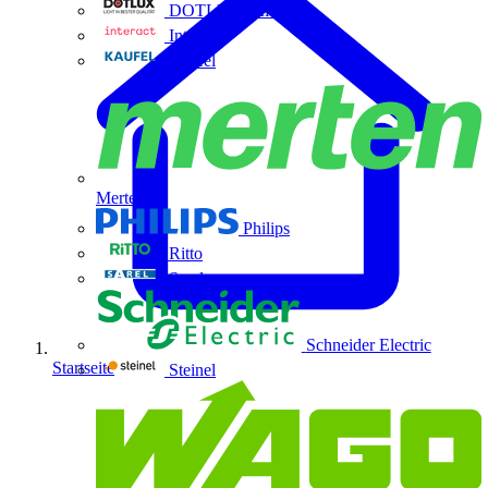
DOTLUX GmbH
Interact
Kaufel
Merten
Philips
Ritto
Sarel
Schneider Electric
Startseite
Steinel