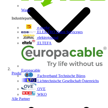
Wago
Industriepartner
9
e-marke
ELEKTRO Daten Serviceges
elektrojournal
ELTEFA
Europacable
Produkte
Fachverband Technische Büros
Lichttechnische Gesellschaft Österreichs
OVE
WKO
Alle Partner