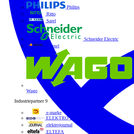
Philips
Ritto
Sarel
Schneider Electric
Steinel
Wago
Industriepartner
9
e-marke
ELEKTRO Daten Serviceges
elektrojournal
ELTEFA