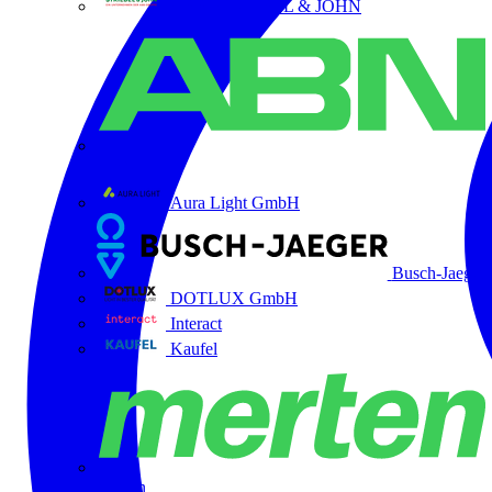
ABB STRIEBEL & JOHN
ABN
Aura Light GmbH
Busch-Jaeger
DOTLUX GmbH
Interact
Kaufel
Merten