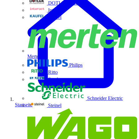
DOTLUX GmbH
Interact
Kaufel
Merten
Philips
Ritto
Sarel
Schneider Electric
Startseite
Steinel