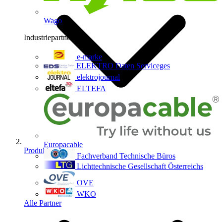
Wago
Industriepartner
9
e-marke
ELEKTRO Daten Serviceges
elektrojournal
ELTEFA
Europacable
Produkte
Fachverband Technische Büros
Lichttechnische Gesellschaft Österreichs
OVE
WKO
Alle Partner