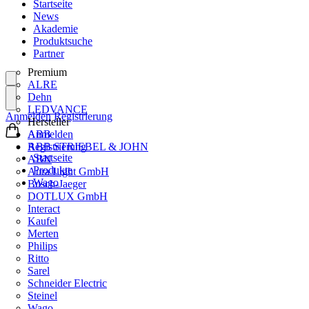
Startseite
News
Akademie
Produktsuche
Partner
Premium
ALRE
Dehn
LEDVANCE
Anmelden
Registrierung
Hersteller
ABB
Anmelden
ABB STRIEBEL & JOHN
Registrierung
Startseite
ABN
Produkte
Aura Light GmbH
Wago
Busch-Jaeger
DOTLUX GmbH
Interact
Kaufel
Merten
Philips
Ritto
Sarel
Schneider Electric
Steinel
Wago