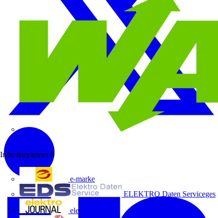
Wago
Industriepartner
9
e-marke
ELEKTRO Daten Serviceges
elektrojournal