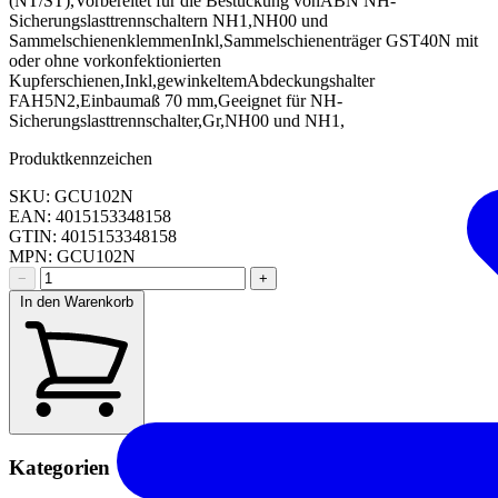
(NT/ST),Vorbereitet für die Bestückung vonABN NH-
Sicherungslasttrennschaltern NH1,NH00 und
SammelschienenklemmenInkl,Sammelschienenträger GST40N mit
oder ohne vorkonfektionierten
Kupferschienen,Inkl,gewinkeltemAbdeckungshalter
FAH5N2,Einbaumaß 70 mm,Geeignet für NH-
Sicherungslasttrennschalter,Gr,NH00 und NH1,
Produktkennzeichen
SKU: GCU102N
EAN: 4015153348158
GTIN: 4015153348158
MPN: GCU102N
−
+
In den Warenkorb
Kategorien