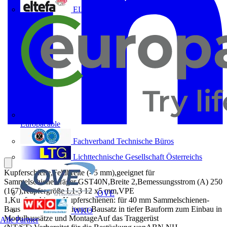
ELTEFA
Europacable
Fachverband Technische Büros
Lichttechnische Gesellschaft Österreichs
Kupferschiene,Feldbreite (- 5 mm),geeignet für
Sammelschienenträger GST40N,Breite 2,Bemessungsstrom (A) 250
(167),Kupfergröße L1-3 12 x5 mm,VPE
OVE
1,Kupferschienen,Kupferschienen: für 40 mm Sammelschienen-
Bausätze,Sammelschienen-Bausatz in tiefer Bauform zum Einbau in
WKO
Modulbausätze und MontageAuf das Traggerüst
Alle Partner