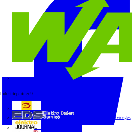
Wago
Industriepartner
9
e-marke
ELEKTRO Daten Serviceges
elektrojournal