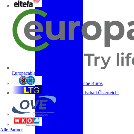
ELTEFA
Europacable
Fachverband Technische Büros
Lichttechnische Gesellschaft Österreichs
OVE
WKO
Alle Partner