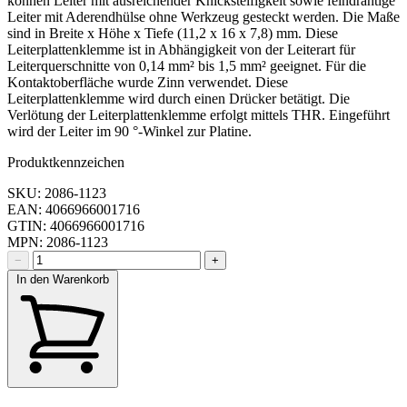
können Leiter mit ausreichender Knicksteifigkeit sowie feindrähtige
Leiter mit Aderendhülse ohne Werkzeug gesteckt werden. Die Maße
sind in Breite x Höhe x Tiefe (11,2 x 16 x 7,8) mm. Diese
Leiterplattenklemme ist in Abhängigkeit von der Leiterart für
Leiterquerschnitte von 0,14 mm² bis 1,5 mm² geeignet. Für die
Kontaktoberfläche wurde Zinn verwendet. Diese
Leiterplattenklemme wird durch einen Drücker betätigt. Die
Verlötung der Leiterplattenklemme erfolgt mittels THR. Eingeführt
wird der Leiter im 90 °-Winkel zur Platine.
Produktkennzeichen
SKU: 2086-1123
EAN: 4066966001716
GTIN: 4066966001716
MPN: 2086-1123
−
+
In den Warenkorb