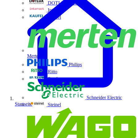
DOTLUX GmbH
Interact
Kaufel
Merten
Philips
Ritto
Sarel
Schneider Electric
Startseite
Steinel