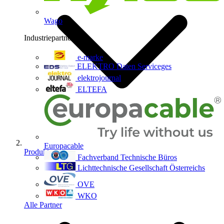
Wago
Industriepartner
9
e-marke
ELEKTRO Daten Serviceges
elektrojournal
ELTEFA
Europacable
Produkte
Fachverband Technische Büros
Lichttechnische Gesellschaft Österreichs
OVE
WKO
Alle Partner