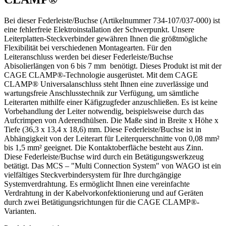
Bei dieser Federleiste/Buchse (Artikelnummer 734-107/037-000) ist
eine fehlerfreie Elektroinstallation der Schwerpunkt. Unsere
Leiterplatten-Steckverbinder gewähren Ihnen die größtmögliche
Flexibilität bei verschiedenen Montagearten. Für den
Leiteranschluss werden bei dieser Federleiste/Buchse
Abisolierlängen von 6 bis 7 mm benötigt. Dieses Produkt ist mit der
CAGE CLAMP®-Technologie ausgerüstet. Mit dem CAGE
CLAMP® Universalanschluss steht Ihnen eine zuverlässige und
wartungsfreie Anschlusstechnik zur Verfügung, um sämtliche
Leiterarten mithilfe einer Käfigzugfeder anzuschließen. Es ist keine
Vorbehandlung der Leiter notwendig, beispielsweise durch das
Aufcrimpen von Aderendhülsen. Die Maße sind in Breite x Höhe x
Tiefe (36,3 x 13,4 x 18,6) mm. Diese Federleiste/Buchse ist in
Abhängigkeit von der Leiterart für Leiterquerschnitte von 0,08 mm²
bis 1,5 mm² geeignet. Die Kontaktoberfläche besteht aus Zinn.
Diese Federleiste/Buchse wird durch ein Betätigungswerkzeug
betätigt. Das MCS – "Multi Connection System" von WAGO ist ein
vielfältiges Steckverbindersystem für Ihre durchgängige
Systemverdrahtung. Es ermöglicht Ihnen eine vereinfachte
Verdrahtung in der Kabelvorkonfektionierung und auf Geräten
durch zwei Betätigungsrichtungen für die CAGE CLAMP®-
Varianten.