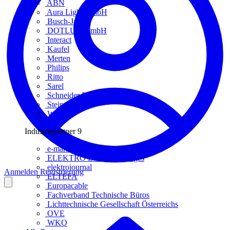
ABN
Aura Light GmbH
Busch-Jaeger
DOTLUX GmbH
Interact
Kaufel
Merten
Philips
Ritto
Sarel
Schneider Electric
Steinel
Wago
Industriepartner
9
e-marke
ELEKTRO Daten Serviceges
elektrojournal
Anmelden
Registrierung
ELTEFA
Europacable
Fachverband Technische Büros
Lichttechnische Gesellschaft Österreichs
OVE
WKO