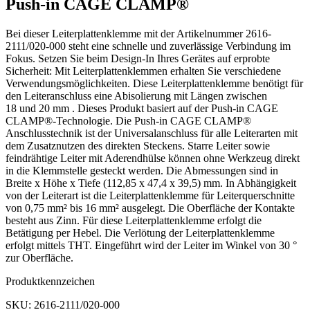
Push-in CAGE CLAMP®
Bei dieser Leiterplattenklemme mit der Artikelnummer 2616-
2111/020-000 steht eine schnelle und zuverlässige Verbindung im
Fokus. Setzen Sie beim Design-In Ihres Gerätes auf erprobte
Sicherheit: Mit Leiterplattenklemmen erhalten Sie verschiedene
Verwendungsmöglichkeiten. Diese Leiterplattenklemme benötigt für
den Leiteranschluss eine Abisolierung mit Längen zwischen
18 und 20 mm . Dieses Produkt basiert auf der Push-in CAGE
CLAMP®-Technologie. Die Push-in CAGE CLAMP®
Anschlusstechnik ist der Universalanschluss für alle Leiterarten mit
dem Zusatznutzen des direkten Steckens. Starre Leiter sowie
feindrähtige Leiter mit Aderendhülse können ohne Werkzeug direkt
in die Klemmstelle gesteckt werden. Die Abmessungen sind in
Breite x Höhe x Tiefe (112,85 x 47,4 x 39,5) mm. In Abhängigkeit
von der Leiterart ist die Leiterplattenklemme für Leiterquerschnitte
von 0,75 mm² bis 16 mm² ausgelegt. Die Oberfläche der Kontakte
besteht aus Zinn. Für diese Leiterplattenklemme erfolgt die
Betätigung per Hebel. Die Verlötung der Leiterplattenklemme
erfolgt mittels THT. Eingeführt wird der Leiter im Winkel von 30 °
zur Oberfläche.
Produktkennzeichen
SKU: 2616-2111/020-000