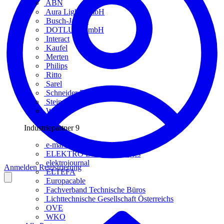
ABN
Aura Light GmbH
Busch-Jaeger
DOTLUX GmbH
Interact
Kaufel
Merten
Philips
Ritto
Sarel
Schneider Electric
Steinel
Wago
Industriepartner
9
e-marke
ELEKTRO Daten Serviceges
elektrojournal
Anmelden
Registrierung
ELTEFA
Europacable
Fachverband Technische Büros
Lichttechnische Gesellschaft Österreichs
OVE
WKO