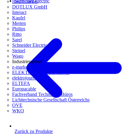
Schneider Electric
Busch-Jaeger
DOTLUX GmbH
Interact
Kaufel
Merten
Philips
Ritto
Sarel
Schneider Electric
Steinel
Wago
Industriepartner
e-marke
ELEKTRO Daten Serviceges
elektrojournal
ELTEFA
Europacable
Fachverband Technische Büros
Lichttechnische Gesellschaft Österreichs
OVE
WKO
Zurück zu Produkte