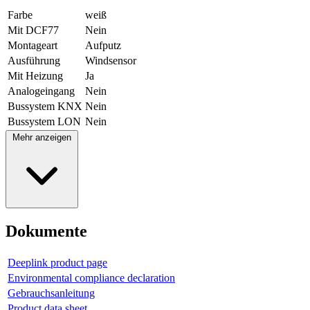
Farbe
weiß
Mit DCF77
Nein
Montageart
Aufputz
Ausführung
Windsensor
Mit Heizung
Ja
Analogeingang
Nein
Bussystem KNX
Nein
Bussystem LON
Nein
Mehr anzeigen
Dokumente
Deeplink product page
Environmental compliance declaration
Gebrauchsanleitung
Product data sheet