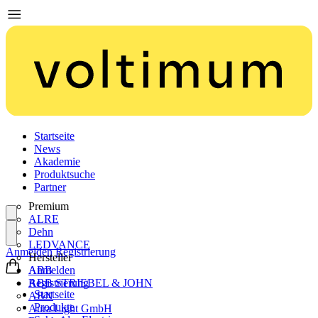
Startseite
News
Akademie
Produktsuche
Partner
Premium
ALRE
Dehn
LEDVANCE
Anmelden
Registrierung
Hersteller
ABB
Anmelden
ABB STRIEBEL & JOHN
Registrierung
Startseite
ABN
Produkte
Aura Light GmbH