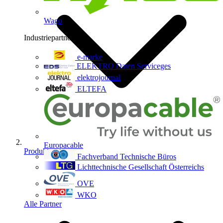
Wago
Industriepartner
9
e-marke
ELEKTRO Daten Serviceges
elektrojournal
ELTEFA
Europacable
Produkte
Fachverband Technische Büros
Lichttechnische Gesellschaft Österreichs
OVE
WKO
Alle Partner