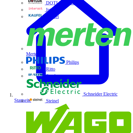
DOTLUX GmbH
Interact
Kaufel
Merten
Philips
Ritto
Sarel
Schneider Electric
Startseite
Steinel