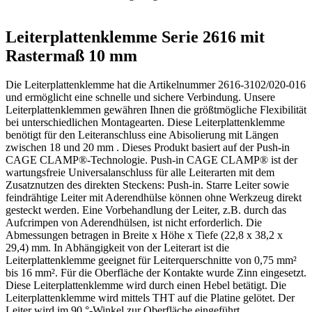
Leiterplattenklemme Serie 2616 mit
Rastermaß 10 mm
Die Leiterplattenklemme hat die Artikelnummer 2616-3102/020-016
und ermöglicht eine schnelle und sichere Verbindung. Unsere
Leiterplattenklemmen gewähren Ihnen die größtmögliche Flexibilität
bei unterschiedlichen Montagearten. Diese Leiterplattenklemme
benötigt für den Leiteranschluss eine Abisolierung mit Längen
zwischen 18 und 20 mm . Dieses Produkt basiert auf der Push-in
CAGE CLAMP®-Technologie. Push-in CAGE CLAMP® ist der
wartungsfreie Universalanschluss für alle Leiterarten mit dem
Zusatznutzen des direkten Steckens: Push-in. Starre Leiter sowie
feindrähtige Leiter mit Aderendhülse können ohne Werkzeug direkt
gesteckt werden. Eine Vorbehandlung der Leiter, z.B. durch das
Aufcrimpen von Aderendhülsen, ist nicht erforderlich. Die
Abmessungen betragen in Breite x Höhe x Tiefe (22,8 x 38,2 x
29,4) mm. In Abhängigkeit von der Leiterart ist die
Leiterplattenklemme geeignet für Leiterquerschnitte von 0,75 mm²
bis 16 mm². Für die Oberfläche der Kontakte wurde Zinn eingesetzt.
Diese Leiterplattenklemme wird durch einen Hebel betätigt. Die
Leiterplattenklemme wird mittels THT auf die Platine gelötet. Der
Leiter wird im 90 °-Winkel zur Oberfläche eingeführt.