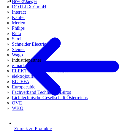
Wago
Busch-Jaeger
DOTLUX GmbH
Interact
Kaufel
Merten
Philips
Ritto
Sarel
Schneider Electric
Steinel
Wago
Industriepartner
e-marke
ELEKTRO Daten Serviceges
elektrojournal
ELTEFA
Europacable
Fachverband Technische Büros
Lichttechnische Gesellschaft Österreichs
OVE
WKO
Zurück zu Produkte