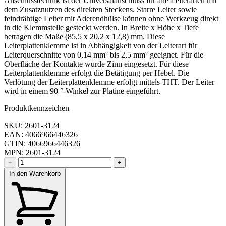
Anschlusstechnik ist der Universalanschluss für alle Leiterarten mit
dem Zusatznutzen des direkten Steckens. Starre Leiter sowie
feindrähtige Leiter mit Aderendhülse können ohne Werkzeug direkt
in die Klemmstelle gesteckt werden. In Breite x Höhe x Tiefe
betragen die Maße (85,5 x 20,2 x 12,8) mm. Diese
Leiterplattenklemme ist in Abhängigkeit von der Leiterart für
Leiterquerschnitte von 0,14 mm² bis 2,5 mm² geeignet. Für die
Oberfläche der Kontakte wurde Zinn eingesetzt. Für diese
Leiterplattenklemme erfolgt die Betätigung per Hebel. Die
Verlötung der Leiterplattenklemme erfolgt mittels THT. Der Leiter
wird in einem 90 °-Winkel zur Platine eingeführt.
Produktkennzeichen
SKU: 2601-3124
EAN: 4066966446326
GTIN: 4066966446326
MPN: 2601-3124
−
+
In den Warenkorb