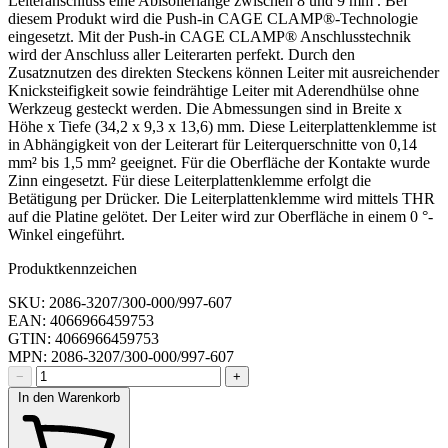
Leiteranschluss eine Abisolierlänge zwischen 8 und 9 mm . Bei
diesem Produkt wird die Push-in CAGE CLAMP®-Technologie
eingesetzt. Mit der Push-in CAGE CLAMP® Anschlusstechnik
wird der Anschluss aller Leiterarten perfekt. Durch den
Zusatznutzen des direkten Steckens können Leiter mit ausreichender
Knicksteifigkeit sowie feindrähtige Leiter mit Aderendhülse ohne
Werkzeug gesteckt werden. Die Abmessungen sind in Breite x
Höhe x Tiefe (34,2 x 9,3 x 13,6) mm. Diese Leiterplattenklemme ist
in Abhängigkeit von der Leiterart für Leiterquerschnitte von 0,14
mm² bis 1,5 mm² geeignet. Für die Oberfläche der Kontakte wurde
Zinn eingesetzt. Für diese Leiterplattenklemme erfolgt die
Betätigung per Drücker. Die Leiterplattenklemme wird mittels THR
auf die Platine gelötet. Der Leiter wird zur Oberfläche in einem 0 °-
Winkel eingeführt.
Produktkennzeichen
SKU: 2086-3207/300-000/997-607
EAN: 4066966459753
GTIN: 4066966459753
MPN: 2086-3207/300-000/997-607
−
+
In den Warenkorb