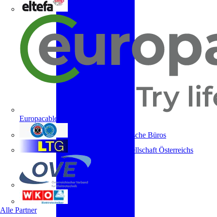
ELTEFA
Europacable
Fachverband Technische Büros
Lichttechnische Gesellschaft Österreichs
OVE
WKO
Alle Partner