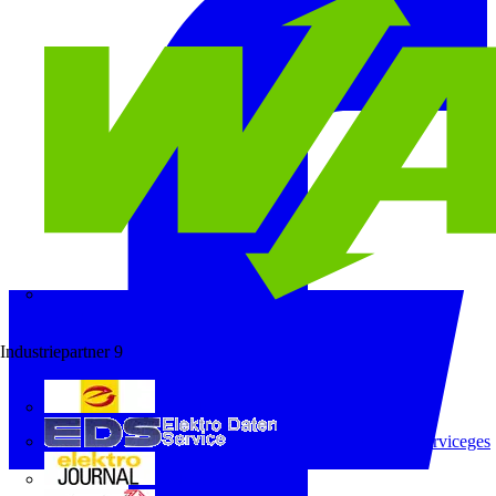
Wago
Industriepartner
9
e-marke
ELEKTRO Daten Serviceges
elektrojournal