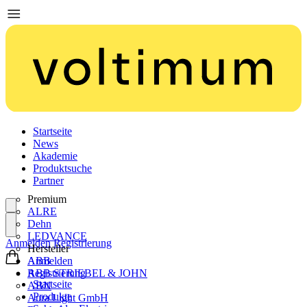
Startseite
News
Akademie
Produktsuche
Partner
Premium
ALRE
Dehn
LEDVANCE
Anmelden
Registrierung
Hersteller
ABB
Anmelden
ABB STRIEBEL & JOHN
Registrierung
Startseite
ABN
Produkte
Aura Light GmbH