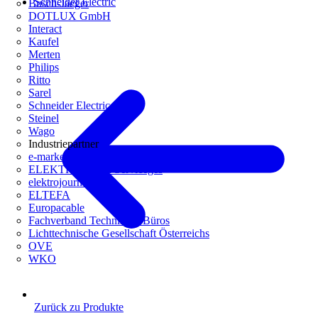
Schneider Electric
Busch-Jaeger
DOTLUX GmbH
Interact
Kaufel
Merten
Philips
Ritto
Sarel
Schneider Electric
Steinel
Wago
Industriepartner
e-marke
ELEKTRO Daten Serviceges
elektrojournal
ELTEFA
Europacable
Fachverband Technische Büros
Lichttechnische Gesellschaft Österreichs
OVE
WKO
Zurück zu Produkte