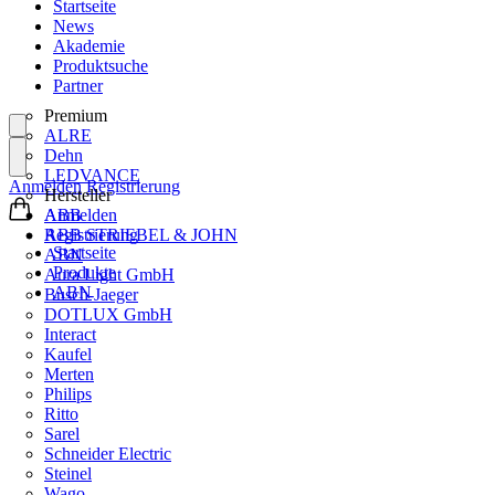
Startseite
News
Akademie
Produktsuche
Partner
Premium
ALRE
Dehn
LEDVANCE
Anmelden
Registrierung
Hersteller
ABB
Anmelden
ABB STRIEBEL & JOHN
Registrierung
Startseite
ABN
Produkte
Aura Light GmbH
ABN
Busch-Jaeger
DOTLUX GmbH
Interact
Kaufel
Merten
Philips
Ritto
Sarel
Schneider Electric
Steinel
Wago