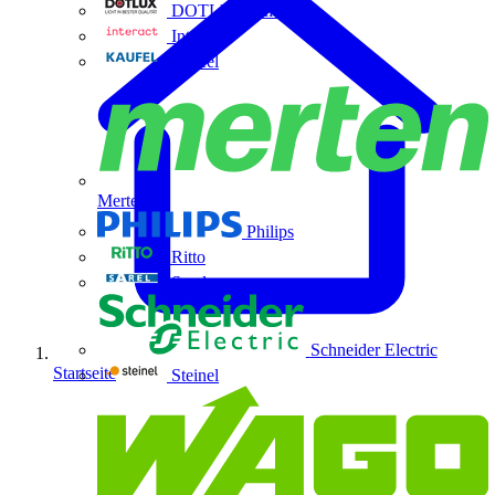
DOTLUX GmbH
Interact
Kaufel
Merten
Philips
Ritto
Sarel
Schneider Electric
Startseite
Steinel