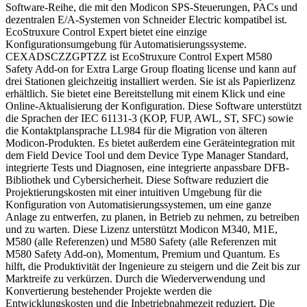
Software-Reihe, die mit den Modicon SPS-Steuerungen, PACs und
dezentralen E/A-Systemen von Schneider Electric kompatibel ist.
EcoStruxure Control Expert bietet eine einzige
Konfigurationsumgebung für Automatisierungssysteme.
CEXADSCZZGPTZZ ist EcoStruxure Control Expert M580
Safety Add-on for Extra Large Group floating license und kann auf
drei Stationen gleichzeitig installiert werden. Sie ist als Papierlizenz
erhältlich. Sie bietet eine Bereitstellung mit einem Klick und eine
Online-Aktualisierung der Konfiguration. Diese Software unterstützt
die Sprachen der IEC 61131-3 (KOP, FUP, AWL, ST, SFC) sowie
die Kontaktplansprache LL984 für die Migration von älteren
Modicon-Produkten. Es bietet außerdem eine Geräteintegration mit
dem Field Device Tool und dem Device Type Manager Standard,
integrierte Tests und Diagnosen, eine integrierte anpassbare DFB-
Bibliothek und Cybersicherheit. Diese Software reduziert die
Projektierungskosten mit einer intuitiven Umgebung für die
Konfiguration von Automatisierungssystemen, um eine ganze
Anlage zu entwerfen, zu planen, in Betrieb zu nehmen, zu betreiben
und zu warten. Diese Lizenz unterstützt Modicon M340, M1E,
M580 (alle Referenzen) und M580 Safety (alle Referenzen mit
M580 Safety Add-on), Momentum, Premium und Quantum. Es
hilft, die Produktivität der Ingenieure zu steigern und die Zeit bis zur
Marktreife zu verkürzen. Durch die Wiederverwendung und
Konvertierung bestehender Projekte werden die
Entwicklungskosten und die Inbetriebnahmezeit reduziert. Die