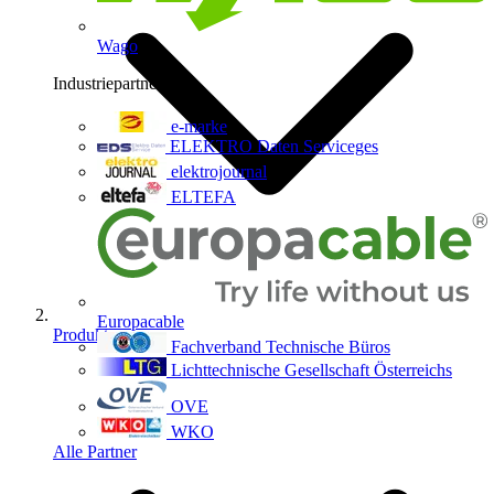
Wago
Industriepartner
9
e-marke
ELEKTRO Daten Serviceges
elektrojournal
ELTEFA
Europacable
Produkte
Fachverband Technische Büros
Lichttechnische Gesellschaft Österreichs
OVE
WKO
Alle Partner