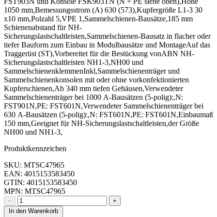
FST903N und Konsole FSK903TN (N + PE siehe oben),Höhe
1050 mm,Bemessungsstrom (A) 630 (573),Kupfergröße L1-3 30
x10 mm,Polzahl 5,VPE 1,Sammelschienen-Bausätze,185 mm
Schienenabstand für NH-
Sicherungslastschaltleisten,Sammelschienen-Bausatz in flacher oder
tiefer Bauform zum Einbau in Modulbausätze und MontageAuf das
Traggerüst (ST),Vorbereitet für die Bestückung vonABN NH-
Sicherungslastschaltleisten NH1-3,NH00 und
SammelschienenklemmenInkl,Sammelschienenträger und
Sammelschienenkonsolen mit oder ohne vorkonfektionierten
Kupferschienen,Ab 340 mm tiefen Gehäusen,Verwendeter
Sammelschienenträger bei 1000 A-Bausätzen (5-polig):,N:
FST901N,PE: FST601N,Verwendeter Sammelschienenträger bei
630 A-Bausätzen (5-polig):,N: FST601N,PE: FST601N,Einbaumaß
150 mm,Geeignet für NH-Sicherungslastschaltleisten,der Größe
NH00 und NH1-3,
Produktkennzeichen
SKU: MTSC47965
EAN: 4015153583450
GTIN: 4015153583450
MPN: MTSC47965
−
+
In den Warenkorb