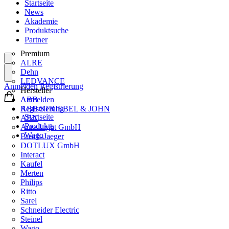
Startseite
News
Akademie
Produktsuche
Partner
Premium
ALRE
Dehn
LEDVANCE
Anmelden
Registrierung
Hersteller
ABB
Anmelden
ABB STRIEBEL & JOHN
Registrierung
Startseite
ABN
Produkte
Aura Light GmbH
Wago
Busch-Jaeger
DOTLUX GmbH
Interact
Kaufel
Merten
Philips
Ritto
Sarel
Schneider Electric
Steinel
Wago