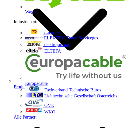
Wago
Industriepartner
9
e-marke
ELEKTRO Daten Serviceges
elektrojournal
ELTEFA
Europacable
Produkte
Fachverband Technische Büros
Lichttechnische Gesellschaft Österreichs
OVE
WKO
Alle Partner