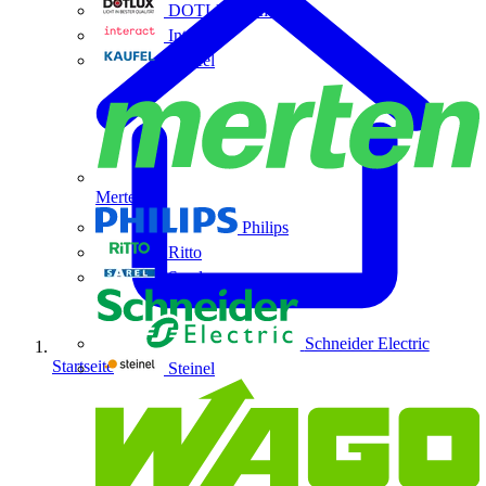
DOTLUX GmbH
Interact
Kaufel
Merten
Philips
Ritto
Sarel
Schneider Electric
Startseite
Steinel