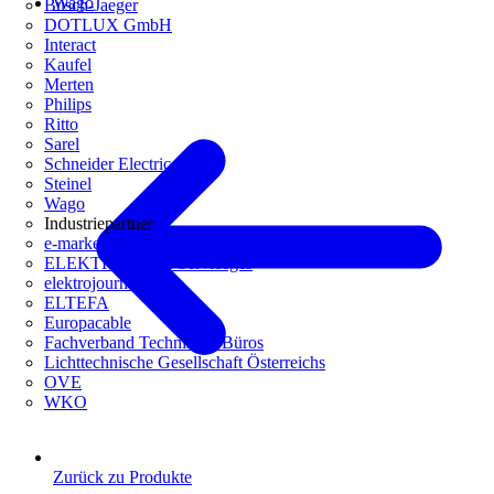
Wago
Busch-Jaeger
DOTLUX GmbH
Interact
Kaufel
Merten
Philips
Ritto
Sarel
Schneider Electric
Steinel
Wago
Industriepartner
e-marke
ELEKTRO Daten Serviceges
elektrojournal
ELTEFA
Europacable
Fachverband Technische Büros
Lichttechnische Gesellschaft Österreichs
OVE
WKO
Zurück zu Produkte