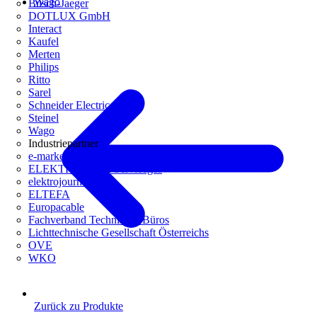
Wago
Busch-Jaeger
DOTLUX GmbH
Interact
Kaufel
Merten
Philips
Ritto
Sarel
Schneider Electric
Steinel
Wago
Industriepartner
e-marke
ELEKTRO Daten Serviceges
elektrojournal
ELTEFA
Europacable
Fachverband Technische Büros
Lichttechnische Gesellschaft Österreichs
OVE
WKO
Zurück zu Produkte