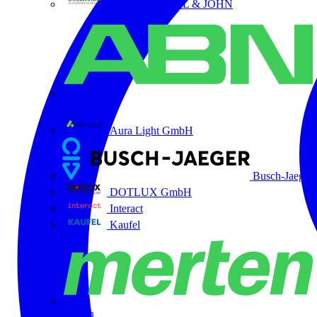
ABB STRIEBEL & JOHN
ABN
Aura Light GmbH
Busch-Jaeger
DOTLUX GmbH
Interact
Kaufel
Merten