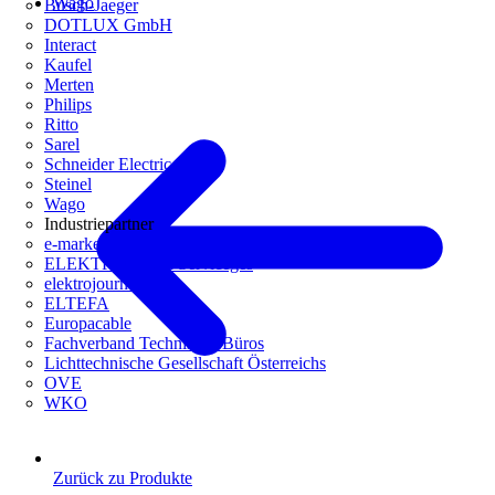
Wago
Busch-Jaeger
DOTLUX GmbH
Interact
Kaufel
Merten
Philips
Ritto
Sarel
Schneider Electric
Steinel
Wago
Industriepartner
e-marke
ELEKTRO Daten Serviceges
elektrojournal
ELTEFA
Europacable
Fachverband Technische Büros
Lichttechnische Gesellschaft Österreichs
OVE
WKO
Zurück zu Produkte