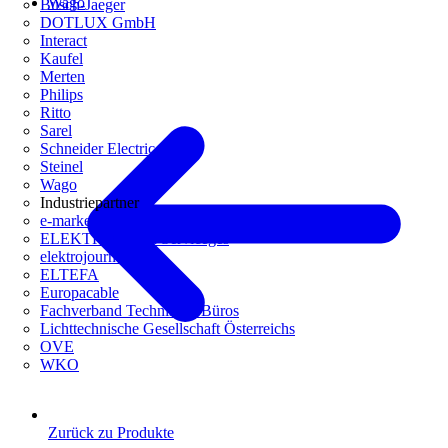
Wago
Busch-Jaeger
DOTLUX GmbH
Interact
Kaufel
Merten
Philips
Ritto
Sarel
Schneider Electric
Steinel
Wago
Industriepartner
e-marke
ELEKTRO Daten Serviceges
elektrojournal
ELTEFA
Europacable
Fachverband Technische Büros
Lichttechnische Gesellschaft Österreichs
OVE
WKO
Zurück zu Produkte