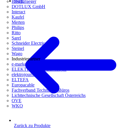
Wago
Busch-Jaeger
DOTLUX GmbH
Interact
Kaufel
Merten
Philips
Ritto
Sarel
Schneider Electric
Steinel
Wago
Industriepartner
e-marke
ELEKTRO Daten Serviceges
elektrojournal
ELTEFA
Europacable
Fachverband Technische Büros
Lichttechnische Gesellschaft Österreichs
OVE
WKO
Zurück zu Produkte