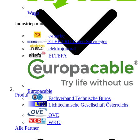
Wago
Industriepartner
9
e-marke
ELEKTRO Daten Serviceges
elektrojournal
ELTEFA
Europacable
Produkte
Fachverband Technische Büros
Lichttechnische Gesellschaft Österreichs
OVE
WKO
Alle Partner