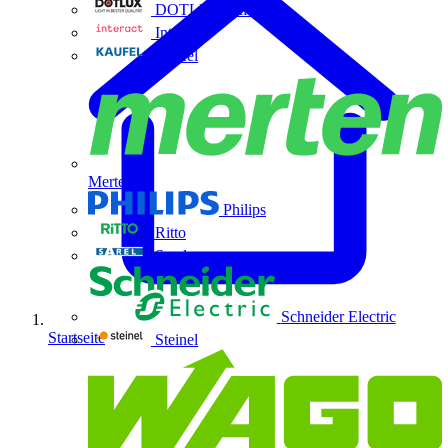
DOTLUX GmbH
Interact
Kaufel
Merten
Philips
Ritto
Sarel
Schneider Electric
Startseite
Steinel