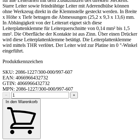
für alle Leiterarten mit dem Zusatznutzen des direkten Steckens.
Starre Leiter sowie feindrähtige Leiter mit Aderendhülse können
ohne Werkzeug direkt in die Klemmstelle gesteckt werden. In Breite
x Höhe x Tiefe betragen die Abmessungen (25,2 x 9,3 x 13,6) mm.
In Abhängigkeit von der Leiterart eignet sich diese
Leiterplattenklemme für Leiterquerschnitte von 0,14 mm² bis 1,5
mm². Die Oberfläche der Kontakte ist aus Zinn. Über einen Drücker
wird diese Leiterplattenklemme betätigt. Die Leiterplattenklemme
wird mittels THR verlötet. Der Leiter wird zur Platine im 0 °-Winkel
eingeführt.
Produktkennzeichen
SKU: 2086-1227/300-000/997-607
EAN: 4066966432732
GTIN: 4066966432732
MPN: 2086-1227/300-000/997-607
−
+
In den Warenkorb