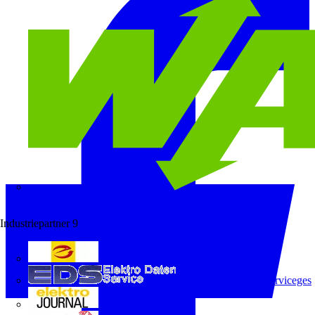
Wago
Industriepartner
9
e-marke
ELEKTRO Daten Serviceges
elektrojournal