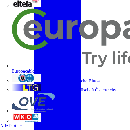
ELTEFA
Europacable
Fachverband Technische Büros
Lichttechnische Gesellschaft Österreichs
OVE
WKO
Alle Partner