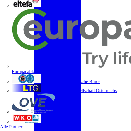
ELTEFA
Europacable
Fachverband Technische Büros
Lichttechnische Gesellschaft Österreichs
OVE
WKO
Alle Partner