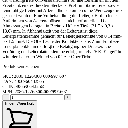
der wartungsfreie Universalanschluss für alle Leiterarten mit dem
Zusatznutzen des direkten Steckens: Push-in. Starre Leiter sowie
feindrähtige Leiter mit Aderendhülse können ohne Werkzeug direkt
gesteckt werden. Eine Vorbehandlung der Leiter, z.B. durch das
Aufcrimpen von Aderendhülsen, ist nicht erforderlich. Die
Abmessungen betragen in Breite x Höhe x Tiefe (21,7 x 9,3 x
13,6) mm. In Abhängigkeit von der Leiterart ist diese
Leiterplattenklemme gemacht für Leiterquerschnitte von 0,14 mm²
bis 1,5 mm². Die Oberfläche der Kontakte ist aus Zinn. Für diese
Leiterplattenklemme erfolgt die Betätigung per Drücker. Die
Verlötung der Leiterplattenklemme erfolgt mittels THR. Eingeführt
wird der Leiter im Winkel von 0 ° zur Oberfläche.
Produktkennzeichen
SKU: 2086-1226/300-000/997-607
EAN: 4066966432565
GTIN: 4066966432565
MPN: 2086-1226/300-000/997-607
−
+
In den Warenkorb