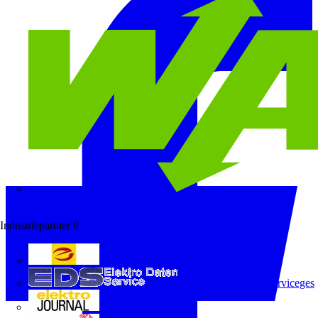
Wago
Industriepartner
9
e-marke
ELEKTRO Daten Serviceges
elektrojournal