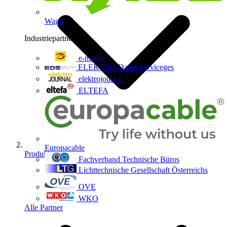
Wago
Industriepartner
9
e-marke
ELEKTRO Daten Serviceges
elektrojournal
ELTEFA
Europacable
Produkte
Fachverband Technische Büros
Lichttechnische Gesellschaft Österreichs
OVE
WKO
Alle Partner