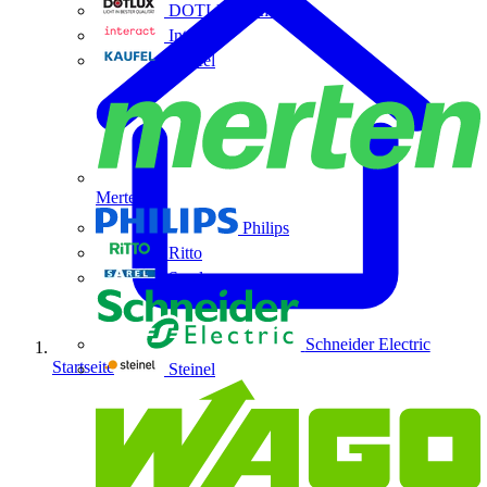
DOTLUX GmbH
Interact
Kaufel
Merten
Philips
Ritto
Sarel
Schneider Electric
Startseite
Steinel