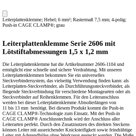
Leiterplattenklemme; Hebel; 6 mm²; Rastermaß 7,5 mm; 4-polig;
Push-in CAGE CLAMP®; grau
Leiterplattenklemme Serie 2606 mit
Lötstiftabmessungen 1,5 x 1,2 mm
Die Leiterplattenklemme hat die Artikelnummer 2606-1104 und
ermöglicht eine schnelle und sichere Verdrahtung. Mit unseren
Leiterplattenklemmen bekommen Sie ein universelles
Steckverbindersystem, das vielseitig Verwendung finden kann: als
Leiterplatten-Steckverbinder, als Durchführungssteckverbinder, als
fliegende Steckverbindung für verschiedene Montagearten oder als
Steckverbinder auf Reihenklemmen. Für den Leiteranschluss
werden bei dieser Leiterplattenklemme Abisolierlängen von
11 bis 13 mm benötigt. Bei diesem Produkt kommt die Push-in
CAGE CLAMP®-Technologie zum Einsatz. Mit der Push-in
CAGE CLAMP® Anschlusstechnik wird der Anschluss aller
Leiterarten perfekt. Durch den Zusatznutzen des direkten Steckens
können Leiter mit ausreichender Knicksteifigkeit sowie feindrähtige
Leiter mit Aderendhülse ohne Werkzeug gesteckt werden. Die Maße