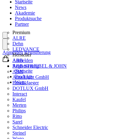
Startseite
News
Akademie
Produktsuche
Partner
Premium
ALRE
Dehn
LEDVANCE
Anmelden
Registrierung
Hersteller
ABB
Anmelden
ABB STRIEBEL & JOHN
Registrierung
Startseite
ABN
Produkte
Aura Light GmbH
Wago
Busch-Jaeger
DOTLUX GmbH
Interact
Kaufel
Merten
Philips
Ritto
Sarel
Schneider Electric
Steinel
Wago