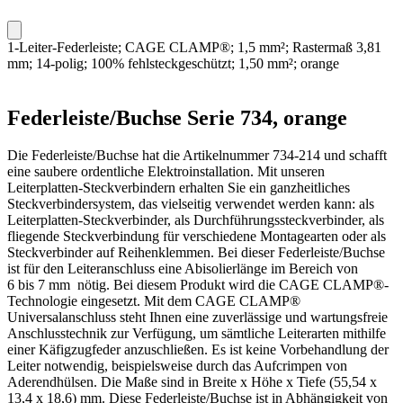
1-Leiter-Federleiste; CAGE CLAMP®; 1,5 mm²; Rastermaß 3,81
mm; 14-polig; 100% fehlsteckgeschützt; 1,50 mm²; orange
Federleiste/Buchse Serie 734, orange
Die Federleiste/Buchse hat die Artikelnummer 734-214 und schafft
eine saubere ordentliche Elektroinstallation. Mit unseren
Leiterplatten-Steckverbindern erhalten Sie ein ganzheitliches
Steckverbindersystem, das vielseitig verwendet werden kann: als
Leiterplatten-Steckverbinder, als Durchführungssteckverbinder, als
fliegende Steckverbindung für verschiedene Montagearten oder als
Steckverbinder auf Reihenklemmen. Bei dieser Federleiste/Buchse
ist für den Leiteranschluss eine Abisolierlänge im Bereich von
6 bis 7 mm nötig. Bei diesem Produkt wird die CAGE CLAMP®-
Technologie eingesetzt. Mit dem CAGE CLAMP®
Universalanschluss steht Ihnen eine zuverlässige und wartungsfreie
Anschlusstechnik zur Verfügung, um sämtliche Leiterarten mithilfe
einer Käfigzugfeder anzuschließen. Es ist keine Vorbehandlung der
Leiter notwendig, beispielsweise durch das Aufcrimpen von
Aderendhülsen. Die Maße sind in Breite x Höhe x Tiefe (55,54 x
13,4 x 18,6) mm. Diese Federleiste/Buchse ist in Abhängigkeit von