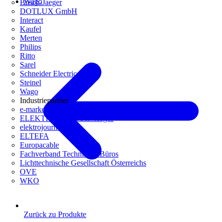
Wago
Busch-Jaeger
DOTLUX GmbH
Interact
Kaufel
Merten
Philips
Ritto
Sarel
Schneider Electric
Steinel
Wago
Industriepartner
e-marke
ELEKTRO Daten Serviceges
elektrojournal
ELTEFA
Europacable
Fachverband Technische Büros
Lichttechnische Gesellschaft Österreichs
OVE
WKO
Zurück zu Produkte