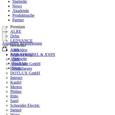
Startseite
News
Akademie
Produktsuche
Partner
Premium
ALRE
Dehn
LEDVANCE
Anmelden
Registrierung
Hersteller
ABB
Anmelden
ABB STRIEBEL & JOHN
Registrierung
Startseite
ABN
Produkte
Aura Light GmbH
Wago
Busch-Jaeger
DOTLUX GmbH
Interact
Kaufel
Merten
Philips
Ritto
Sarel
Schneider Electric
Steinel
Wago