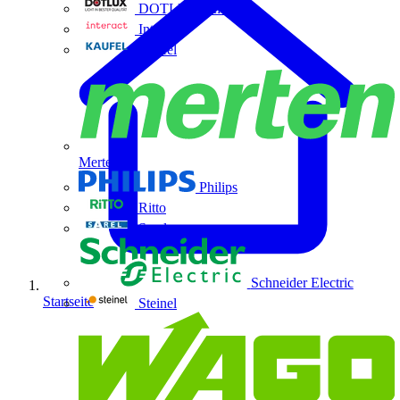
DOTLUX GmbH
Interact
Kaufel
Merten
Philips
Ritto
Sarel
Schneider Electric
Startseite
Steinel