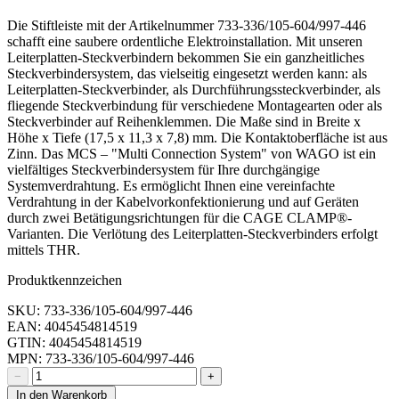
Die Stiftleiste mit der Artikelnummer 733-336/105-604/997-446
schafft eine saubere ordentliche Elektroinstallation. Mit unseren
Leiterplatten-Steckverbindern bekommen Sie ein ganzheitliches
Steckverbindersystem, das vielseitig eingesetzt werden kann: als
Leiterplatten-Steckverbinder, als Durchführungssteckverbinder, als
fliegende Steckverbindung für verschiedene Montagearten oder als
Steckverbinder auf Reihenklemmen. Die Maße sind in Breite x
Höhe x Tiefe (17,5 x 11,3 x 7,8) mm. Die Kontaktoberfläche ist aus
Zinn. Das MCS – "Multi Connection System" von WAGO ist ein
vielfältiges Steckverbindersystem für Ihre durchgängige
Systemverdrahtung. Es ermöglicht Ihnen eine vereinfachte
Verdrahtung in der Kabelvorkonfektionierung und auf Geräten
durch zwei Betätigungsrichtungen für die CAGE CLAMP®-
Varianten. Die Verlötung des Leiterplatten-Steckverbinders erfolgt
mittels THR.
Produktkennzeichen
SKU: 733-336/105-604/997-446
EAN: 4045454814519
GTIN: 4045454814519
MPN: 733-336/105-604/997-446
−
+
In den Warenkorb