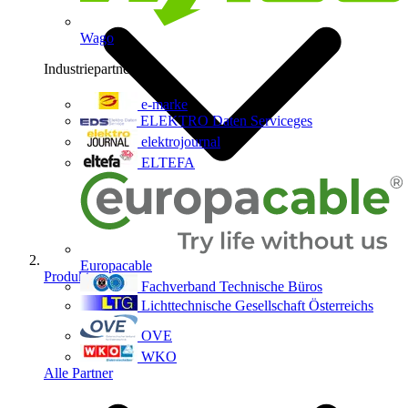
Wago
Industriepartner
9
e-marke
ELEKTRO Daten Serviceges
elektrojournal
ELTEFA
Europacable
Produkte
Fachverband Technische Büros
Lichttechnische Gesellschaft Österreichs
OVE
WKO
Alle Partner