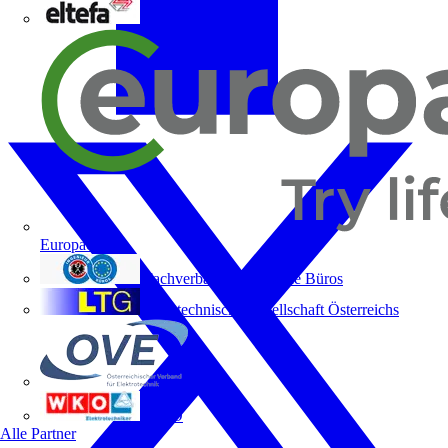
ELTEFA
Europacable
Fachverband Technische Büros
Lichttechnische Gesellschaft Österreichs
OVE
WKO
Alle Partner