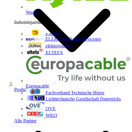
Wago
Industriepartner
9
e-marke
ELEKTRO Daten Serviceges
elektrojournal
ELTEFA
Europacable
Produkte
Fachverband Technische Büros
Lichttechnische Gesellschaft Österreichs
OVE
WKO
Alle Partner