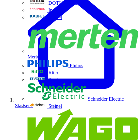
DOTLUX GmbH
Interact
Kaufel
Merten
Philips
Ritto
Sarel
Schneider Electric
Startseite
Steinel