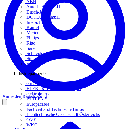
ABN
Aura Light GmbH
Busch-Jaeger
DOTLUX GmbH
Interact
Kaufel
Merten
Philips
Ritto
Sarel
Schneider Electric
Steinel
Wago
Industriepartner
9
e-marke
ELEKTRO Daten Serviceges
elektrojournal
Anmelden
Registrierung
ELTEFA
Europacable
Fachverband Technische Büros
Lichttechnische Gesellschaft Österreichs
OVE
WKO